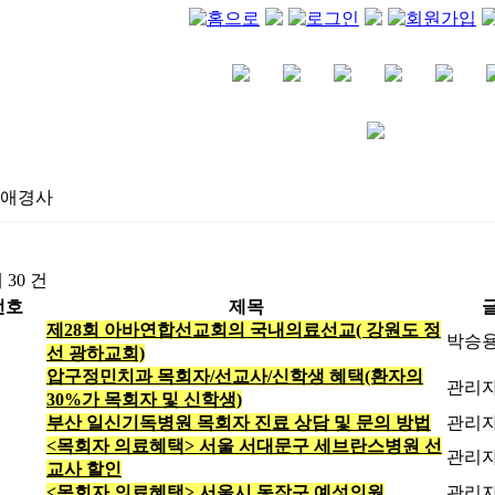
애경사
 30 건
번호
제목
제28회 아바연합선교회의 국내의료선교( 강원도 정
박승
선 광하교회)
압구정민치과 목회자/선교사/신학생 혜택(환자의
관리
30%가 목회자 및 신학생)
부산 일신기독병원 목회자 진료 상담 및 문의 방법
관리
<목회자 의료혜택> 서울 서대문구 세브란스병원 선
관리
교사 할인
<목회자 의료혜택> 서울시 동작구 예성의원
관리