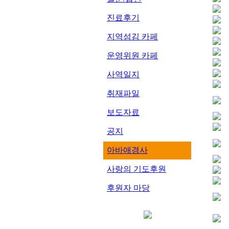
진료후기
지역섬김 카페
운영위원 카페
사역일지
취재파일
보도자료
공지
아바애경사
사랑의 기도후원
후원자 마당