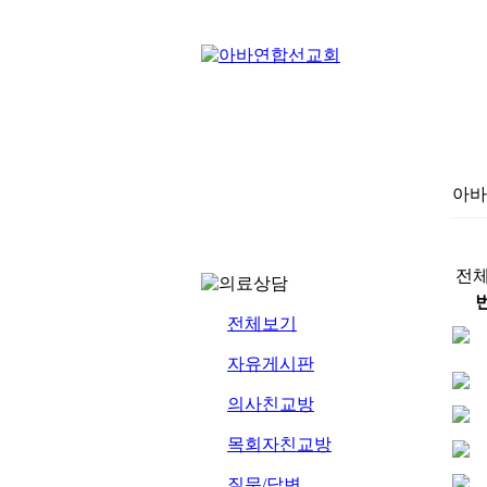
아바
전체
전체보기
자유게시판
의사친교방
목회자친교방
질문/답변