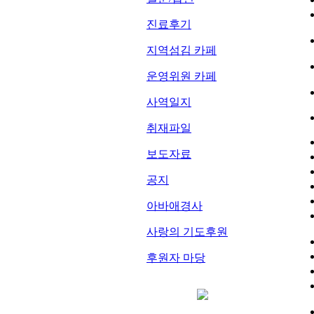
진료후기
지역섬김 카페
운영위원 카페
사역일지
취재파일
보도자료
공지
아바애경사
사랑의 기도후원
후원자 마당