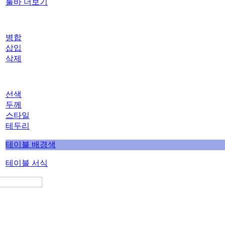
툴바 더보기
병합
삽입
삭제
선색
두께
스타일
테두리
테이블 배경색
테이블 서식