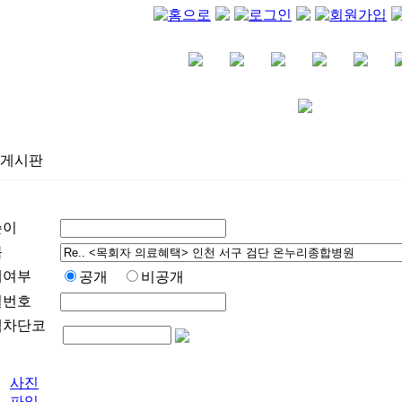
게시판
쓴이
목
개여부
공개
비공개
밀번호
팸차단코
사진
파일