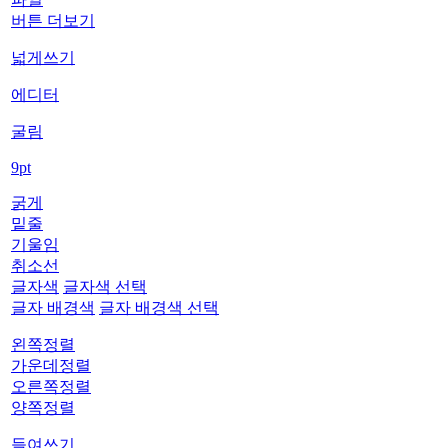
버튼 더보기
넓게쓰기
에디터
굴림
9pt
굵게
밑줄
기울임
취소선
글자색
글자색 선택
글자 배경색
글자 배경색 선택
왼쪽정렬
가운데정렬
오른쪽정렬
양쪽정렬
들여쓰기