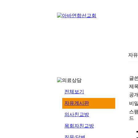
자유
글
제
전체보기
공
자유게시판
비
스
의사친교방
드
목회자친교방
질문/답변