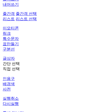
내어쓰기
줄간격
줄간격 선택
리스트
리스트 선택
이모티콘
링크
특수문자
표만들기
구분선
글상자
간단 선택
직접 선택
인용구
배경색
사전
실행취소
다시실행