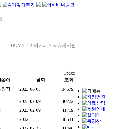
HOME > 아바카페 > 자유게시판
1page
글쓴이
날짜
조회
용원장
2023-06-08
34579
자
2023-02-09
40222
자
2023-02-09
41719
자
2022-11-11
38631
자
2022-02-25
41496