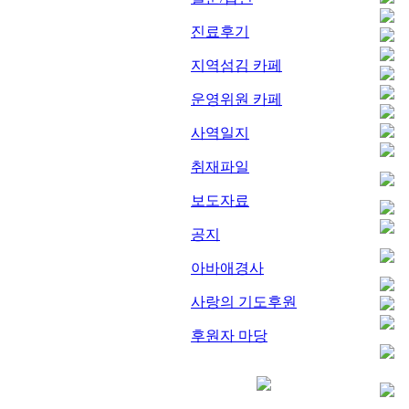
진료후기
지역섬김 카페
운영위원 카페
사역일지
취재파일
보도자료
공지
아바애경사
사랑의 기도후원
후원자 마당