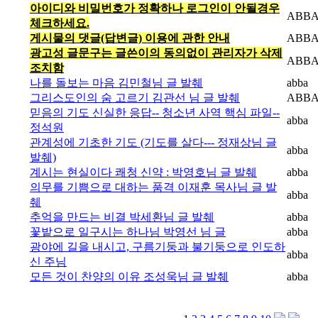
아이디와 비밀번호가 정확하나 로그인이 안될경우
ABB
체크하세요.
게시물의 댓글(답변글) 이용에 관한 안내
ABB
광고성 글문구는 글쓴이의 동의없이 관리자가 삭제
ABB
조치함
나를 돌보는 마음 김민철님 글 발췌
abba
그리스도인의 숨 고르기 김관선 님 글 발췌
ABB
믿음의 기도 신실한 응답-- 청소년 사역 핵심 파일--
abba
정석원
관계성에 기초한 기도 (기도를 살다--- 정재상님 글
abba
발췌)
계시는 현실이다 쾌청 신약 : 박영호님 글 발췌
abba
의무를 기쁨으로 대하는 품격 이재훈 목사님 글 발
abba
췌
추억을 만드는 비결 박세환님 글 발췌
abba
꽃밭으로 일구시는 하나님 박영선 님 글
abba
광야에 길을 내시고, 구름기둥과 불기둥으로 인도하
abba
신 주님
모든 것이 찬양의 이유 조성욱님 글 발췌
abba