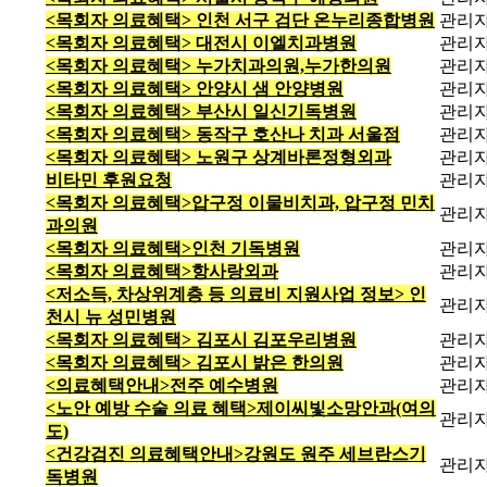
<목회자 의료혜택> 인천 서구 검단 온누리종합병원
관리
<목회자 의료혜택> 대전시 이엘치과병원
관리
<목회자 의료혜택> 누가치과의원,누가한의원
관리
<목회자 의료혜택> 안양시 샘 안양병원
관리
<목회자 의료혜택> 부산시 일신기독병원
관리
<목회자 의료혜택> 동작구 호산나 치과 서울점
관리
<목회자 의료혜택> 노원구 상계바론정형외과
관리
비타민 후원요청
관리
<목회자 의료혜택>압구정 이물비치과, 압구정 민치
관리
과의원
<목회자 의료혜택>인천 기독병원
관리
<목회자 의료혜택>항사랑외과
관리
<저소득, 차상위계층 등 의료비 지원사업 정보> 인
관리
천시 뉴 성민병원
<목회자 의료혜택> 김포시 김포우리병원
관리
<목회자 의료혜택> 김포시 밝은 한의원
관리
<의료혜택안내>전주 예수병원
관리
<노안 예방 수술 의료 혜택>제이씨빛소망안과(여의
관리
도)
<건강검진 의료혜택안내>강원도 원주 세브란스기
관리
독병원