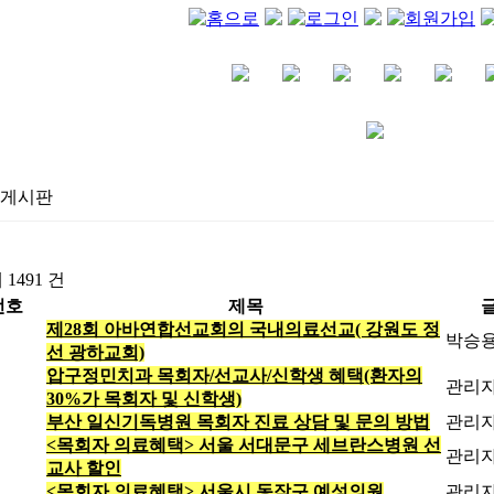
게시판
 1491 건
번호
제목
제28회 아바연합선교회의 국내의료선교( 강원도 정
박승
선 광하교회)
압구정민치과 목회자/선교사/신학생 혜택(환자의
관리
30%가 목회자 및 신학생)
부산 일신기독병원 목회자 진료 상담 및 문의 방법
관리
<목회자 의료혜택> 서울 서대문구 세브란스병원 선
관리
교사 할인
<목회자 의료혜택> 서울시 동작구 예성의원
관리